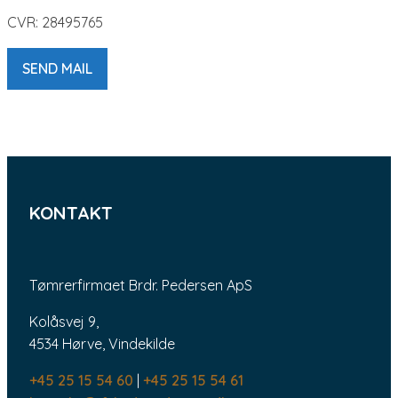
CVR: 28495765
SEND MAIL
KONTAKT
Tømrerfirmaet Brdr. Pedersen ApS
Kolåsvej 9,
4534 Hørve, Vindekilde
+45 25 15 54 60
|
+45 25 15 54 61