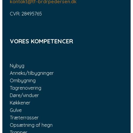
kontakt@tf-brdrpedersen.dk
CVR: 28495765
VORES KOMPETENCER
Nybyg
Anneks/tilbygninger
Ombygning
Tagrenovering
Døre/vinduer
Køkkener
Gulve
Træterrasser
Opsætning af hegn
Trapper